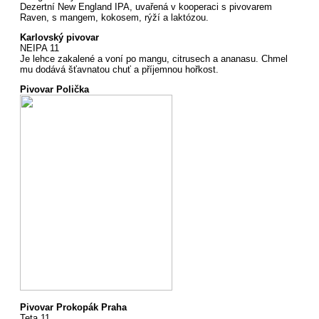
Dezertní New England IPA, uvařená v kooperaci s pivovarem
Raven, s mangem, kokosem, rýží a laktózou.
Karlovský pivovar
NEIPA 11
Je lehce zakalené a voní po mangu, citrusech a ananasu. Chmel
mu dodává šťavnatou chuť a příjemnou hořkost.
Pivovar Polička
Pivovar Prokopák Praha
Teta 11