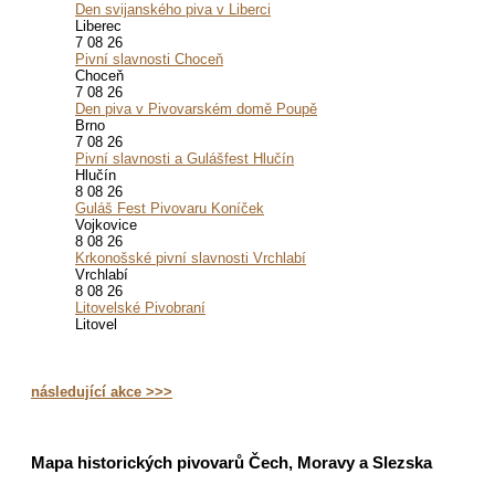
Den svijanského piva v Liberci
Liberec
7 08 26
Pivní slavnosti Choceň
Choceň
7 08 26
Den piva v Pivovarském domě Poupě
Brno
7 08 26
Pivní slavnosti a Gulášfest Hlučín
Hlučín
8 08 26
Guláš Fest Pivovaru Koníček
Vojkovice
8 08 26
Krkonošské pivní slavnosti Vrchlabí
Vrchlabí
8 08 26
Litovelské Pivobraní
Litovel
následující akce >>>
Mapa historických pivovarů Čech, Moravy a Slezska