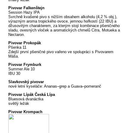
Pivovar Falkenštejn
Session Hazy IPA
Svrchně kvašené pivo s nižším obsahem alkoholu (4,2 % obj.),
výrazným aroma tropického ovoce, jemnou hořkostí (22 IBU) a
džusovitým charakterem, za kterým stojí kombinace pšeničného
sladu, ovesných vloček a aromatických chmelů Citra, Motueka a
Nectaron.
Pivovar Prokopák
Pšenka 11
Zdejší první pšeničné pivo vařeno ve spolupráci s Pivovarem
Máša.
Pivovar Frymburk
Summer Ale 10
IBU 30
Slavkovský pivovar
nové letní kyseláče: Ananas–grep a Guava–pomeranč
Pivovar Lípák Česká Lípa
Bluesová dvanáctka
světlý ležák
Pivovar Krompach