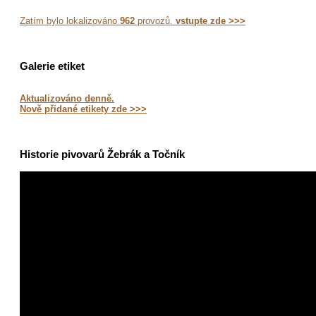
Zatím bylo lokalizováno
962
provozů.
vstupte zde >>>
Galerie etiket
Aktualizováno denně.
Nově přidané etikety zde >>>
Historie pivovarů Žebrák a Točník