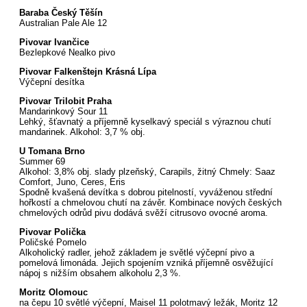
Baraba Český Těšín
Australian Pale Ale 12
Pivovar Ivančice
Bezlepkové Nealko pivo
Pivovar Falkenštejn Krásná Lípa
Výčepní desítka
Pivovar Trilobit Praha
Mandarinkový Sour 11
Lehký, šťavnatý a příjemně kyselkavý speciál s výraznou chutí
mandarinek. Alkohol: 3,7 % obj.
U Tomana Brno
Summer 69
Alkohol: 3,8% obj. slady plzeňský, Carapils, žitný Chmely: Saaz
Comfort, Juno, Ceres, Eris
Spodně kvašená devítka s dobrou pitelností, vyváženou střední
hořkostí a chmelovou chutí na závěr. Kombinace nových českých
chmelových odrůd pivu dodává svěží citrusovo ovocné aroma.
Pivovar Polička
Poličské Pomelo
Alkoholický radler, jehož základem je světlé výčepní pivo a
pomelová limonáda. Jejich spojením vzniká příjemně osvěžující
nápoj s nižším obsahem alkoholu 2,3 %.
Moritz Olomouc
na čepu 10 světlé výčepní, Maisel 11 polotmavý ležák, Moritz 12