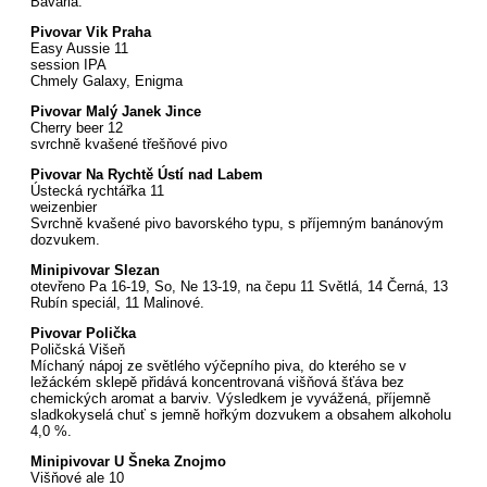
Bavaria.
Pivovar Vik Praha
Easy Aussie 11
session IPA
Chmely Galaxy, Enigma
Pivovar Malý Janek Jince
Cherry beer 12
svrchně kvašené třešňové pivo
Pivovar Na Rychtě Ústí nad Labem
Ústecká rychtářka 11
weizenbier
Svrchně kvašené pivo bavorského typu, s příjemným banánovým
dozvukem.
Minipivovar Slezan
otevřeno Pa 16-19, So, Ne 13-19, na čepu 11 Světlá, 14 Černá, 13
Rubín speciál, 11 Malinové.
Pivovar Polička
Poličská Višeň
Míchaný nápoj ze světlého výčepního piva, do kterého se v
ležáckém sklepě přidává koncentrovaná višňová šťáva bez
chemických aromat a barviv. Výsledkem je vyvážená, příjemně
sladkokyselá chuť s jemně hořkým dozvukem a obsahem alkoholu
4,0 %.
Minipivovar U Šneka Znojmo
Višňové ale 10