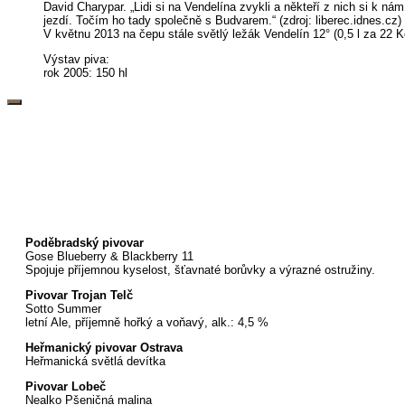
David Charypar. „Lidi si na Vendelína zvykli a někteří z nich si k ná
jezdí. Točím ho tady společně s Budvarem.“ (zdroj: liberec.idnes.cz)
V květnu 2013 na čepu stále světlý ležák Vendelín 12° (0,5 l za 22 K
Výstav piva:
rok 2005: 150 hl
Poděbradský pivovar
Gose Blueberry & Blackberry 11
Spojuje příjemnou kyselost, šťavnaté borůvky a výrazné ostružiny.
Pivovar Trojan Telč
Sotto Summer
letní Ale, příjemně hořký a voňavý, alk.: 4,5 %
Heřmanický pivovar Ostrava
Heřmanická světlá devítka
Pivovar Lobeč
Nealko Pšeničná malina