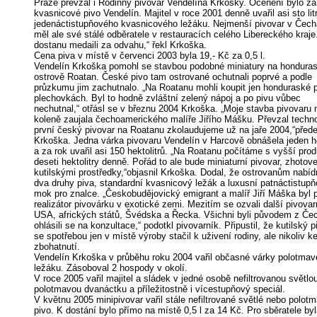
Praze převzal i Rodinný pivovar Vendelína Krkošky. Ocenění bylo za
kvasnicové pivo Vendelín. Majitel v roce 2001 denně uvařil asi sto lit
jedenáctistupňového kvasnicového ležáku. Nejmenší pivovar v Čec
měl ale své stálé odběratele v restauracích celého Libereckého kraje
dostanu medaili za odvahu,“ řekl Krkoška.
Cena piva v místě v červenci 2003 byla 19,- Kč za 0,5 l.
Vendelín Krkoška pomohl se stavbou podobné miniatury na hondur
ostrově Roatan. České pivo tam ostrované ochutnali poprvé a podle
průzkumu jim zachutnalo. „Na Roatanu mohli koupit jen honduraské p
plechovkách. Byl to hodně zvláštní zelený nápoj a po pivu vůbec
nechutnal,“ otřásl se v březnu 2004 Krkoška. „Moje stavba pivovaru 
koleně zaujala čechoamerického malíře Jiřího Mášku. Převzal techno
první český pivovar na Roatanu zkolaudujeme už na jaře 2004,“přede
Krkoška. Jedna várka pivovaru Vendelín v Harcově obnášela jeden he
a za rok uvařil asi 150 hektolitrů. „Na Roatanu počítáme s vyšší prod
deseti hektolitry denně. Pořád to ale bude miniaturní pivovar, zhotov
kutilskými prostředky,“objasnil Krkoška. Dodal, že ostrovanům nabí
dva druhy piva, standardní kvasnicový ležák a luxusní patnáctistup
mok pro znalce. „Českobudějovický emigrant a malíř Jiří Máška byl 
realizátor pivovárku v exotické zemi. Mezitím se ozvali další pivovar
USA, afrických států, Švédska a Řecka. Všichni byli původem z Če
ohlásili se na konzultace,“ podotkl pivovarník. Připustil, že kutilský p
se spotřebou jen v místě výroby stačil k uživení rodiny, ale nikoliv k
zbohatnutí.
Vendelín Krkoška v průběhu roku 2004 vařil občasné várky polotma
ležáku. Zásoboval 2 hospody v okolí.
V roce 2005 vařil majitel a sládek v jedné osobě nefiltrovanou světlo
polotmavou dvanáctku a příležitostně i vícestupňový speciál.
V květnu 2005 minipivovar vařil stále nefiltrované světlé nebo polot
pivo. K dostání bylo přímo na místě 0,5 l za 14 Kč. Pro sběratele byl