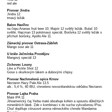
red ale
Pivovar Jindra
Jindra 12
tmavý ležák
Balon Havířov
na čepu Ananas fruit beer 10, Majstr 12 světlý ležák, Bulač 10
světlé, Hajcman 13 polotmavý speciál, Borůvka 12 světlý ležák s
příchutí borůvky, Apollo Ale 11.
Zámecký pivovar Ostrava-Zábřeh
Mango sour ale 11
U krále Ječmínka Prostějov
Mangový speciál 13
Zichovec Louny
Like a Pickle Shot 12
Gose s okurkovým lákem a dubovými chipsy.
Pivovar Nachmelená opice Krnov
Nectaron Hazy Pale Ale 13,5
alk.: 5,4 %, 40 IBU, chmeleno novozélandskou odrůdou Nectaron.
Pivovar Lajka Praha
Maté IPA 11
Jihoamerický čaj Yerba maté obsahuje kofein a spoustu důležitých
minerálních látek. Zde v kombinaci s do sucha vykvašenou IPou.
Chuť doplňuje citrusové aroma německého chmele Mandarina