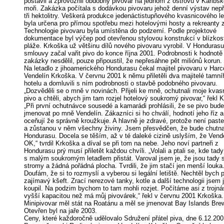
postavil a zprovoznil obdobný pivovar na jednom z ostrovů v Karibs
moři. Zakázka počítala s dodávkou pivovaru jehož denní výstav nep
tři hektolitry. Veškerá produkce jedenáctistupňového kvasnicového l
byla určena pro přímou spotřebu mezi hotelovými hosty a rekreanty z
Technologie pivovaru byla umístěna do podzemí. Podle projektové
dokumentace byl výčep pod otevřenou stylovou konstrukcí v blízkost
pláže. Krkoška už většinu dílů nového pivovaru vyrobil. V Hondurasu
smlouvy začal vařit pivo do konce října 2001. Podrobnosti k hodnotě
zakázky nesdělil, pouze připoustil, že nepřesáhne pět miliónů korun.
Na letadlo z jihoamerického Hondurasu čekal majitel pivovaru v Har
Vendelín Krkoška. V červnu 2001 k němu přiletěli dva majitelé tamní
hotelu a domluvili s ním podrobnosti o stavbě podobného pivovaru.
„Dozvěděli se o mně v novinách. Přijeli ke mně, ochutnali moje kvas
pivo a chtěli, abych jim tam rozjel hotelový soukromý pivovar,“ řekl 
„Při první ochutnávce sousedé a kamarádi prohlásili, že se pivo bude
jmenovat po mně Vendelín. Zákazníci si ho chválí, hodnotí jeho říz a
oceňují že správně kroužkuje. A hlavně je zdravé, protože není past
a zůstanou v něm všechny živiny. Jsem přesvědčen, že bude chutnat
Hondurasu. Docela se těším, až v té daleké cizině uslyším, že Vende
OK,“ tvrdil Krkoška a díval se při tom na nebe. Jeho noví partneři z
Hondurasu prý musí přiletět každou chvíli. „Volali a ptali se, kde ta
s malým soukromým letadlem přistát. Varoval jsem je, že jsou tady
stromy a žádná pořádná plocha. Tvrdili, že jim stačí jen menší louka
Doufám, že si to rozmyslí a vyberou si legální letiště. Nechtěl bych př
zajímavý kšeft. Zrací nerezové tanky, kotle a další technologii jsem 
koupil. Na podzim bychom to tam mohli rozjet. Počítáme asi z trojn
vyšší kapacitou než má můj pivovárek,“ řekl v červnu 2001 Krkoška.
Minipivovar měl stát na Roatánu a měl se jmenovat Bay Islands Bre
Otevřen byl na jaře 2003.
Ceny, které každoročně udělovalo Sdružení přátel piva, dne 6.12.200