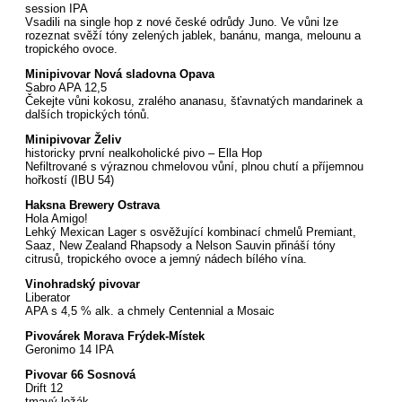
session IPA
Vsadili na single hop z nové české odrůdy Juno. Ve vůni lze
rozeznat svěží tóny zelených jablek, banánu, manga, melounu a
tropického ovoce.
Minipivovar Nová sladovna Opava
Sabro APA 12,5
Čekejte vůni kokosu, zralého ananasu, šťavnatých mandarinek a
dalších tropických tónů.
Minipivovar Želiv
historicky první nealkoholické pivo – Ella Hop
Nefiltrované s výraznou chmelovou vůní, plnou chutí a příjemnou
hořkostí (IBU 54)
Haksna Brewery Ostrava
Hola Amigo!
Lehký Mexican Lager s osvěžující kombinací chmelů Premiant,
Saaz, New Zealand Rhapsody a Nelson Sauvin přináší tóny
citrusů, tropického ovoce a jemný nádech bílého vína.
Vinohradský pivovar
Liberator
APA s 4,5 % alk. a chmely Centennial a Mosaic
Pivovárek Morava Frýdek-Místek
Geronimo 14 IPA
Pivovar 66 Sosnová
Drift 12
tmavý ležák