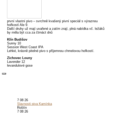
první vlastní pivo – svrchně kvašený pivní speciál s výraznou
hořkostí Ale 9.
Další druhy už mají uvařené a zatím zrají, plná nabídka vč. ležáků
by měla být cca za čtrnáct dnů
Klín Budišov
Sunny 10
Session West Coast IPA
Lehké, krásně pitelné pivo s příjemnou chmelovou hořkostí.
Zichovec Louny
Lavender 12
levandulové gose
7 08 26
Slavnosti piva Kamínka
Roštín
7 08 26