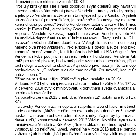
dispozici pouze sklenice v ceně 100 Kč.
Proslulý britský list The Times doporučil svým čtenářů, aby navštívil
Liberec a především místní pivovar Vendelín. Timesy zařadily malý 
a jeho pivo Vendelín na čtvrté místo nejlepších piv v Česku. „Výsledn
na začátku voní po meruňkách, je extrémně málo nasycený a cukern
konci chutná po ovoci,“ tvrdil o Vendelínovi autor článku v The Times
kterým je Ewan Rail, autor knihy Good Beer Guide Prague And Czec
Republic. Vendelín Krkoška, majitel minipivovaru Vendelín, v létě 200
že anglické doporučení se musí brát s rezervou. „Tady u nás je 121
pivovarů a všichni děláme dobré pivo. V Anglii to tak není a oni jsou 
našeho piva hned vyplašení,“ řekl Krkoška. Potvrdil ale, že jeho pivo
zahraničí hodně známé. „Jezdí k nám hodně lidí z USA i Anglie.“ Piv
Vendelín, i když pod jiným názvem, měli i v Hondurasu. Vendelín Kr
totiž pro tamní pivovar, budovaný podle vzoru toho libereckého, připra
technologii a zacvičil tu sládka. „Mají dobré pivo, běží jim to tam dob
pochvaloval si. „O našem pivu ale moc nevědí. Oni nevědí, kde je Č
natož Liberec.“
Přímo na místě se v říjnu 2009 točilo pivo vendelín za 20 Kč.
V dubnu 2010 byl v minipivovaru nabízen tradiční světlý ležák 12° z
V červenci 2010 byly k minipivovaru k ochutnání světlá dvanáctka a
polotmavá dvanáctka.
Na počátku června 2012 v nabídce: Vendelín 12° polotmavé (0,5 l za
Kč).
Harcovský Vendelín zatím doplácel na příliš malou chladicí místnost
sudy dozrávaly. „Můžeme dělat jen dva sudy piva denně, což hlavně 
nestačí, a musíme bohužel odmítat zákazníky. Zájem by byl možná 
deset sudů,“ konstatoval v červenci 2013 Václav Krkoška, syn zakla
minipivovaru Vendelína Krkošky. „Novou chladící místnost bychom r
vybudovali co nejdříve,“ uvedl. Vendelína v roce 2013 nabízel penzio
v Jizerských horách. „Rád prodávám české věci,“ vysvětlil majitel p