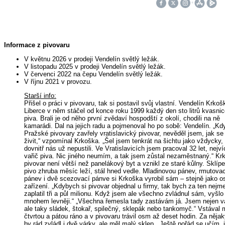
Informace z pivovaru
V květnu 2026 v prodeji Vendelín světlý ležák.
V listopadu 2025 v prodeji Vendelín světlý ležák.
V červenci 2022 na čepu Vendelín světlý ležák.
V říjnu 2021 v provozu.
Starší info:
Přišel o práci v pivovaru, tak si postavil svůj vlastní. Vendelín Krkoš
Liberce v něm stáčel od konce roku 1999 každý den sto litrů kvasni
piva. Brali je od něho první zvědaví hospodští z okolí, chodili na ně
kamarádi. Dal na jejich radu a pojmenoval ho po sobě: Vendelín. „Kd
Pražské pivovary zavřely vratislavický pivovar, nevěděl jsem, jak se
živit,“ vzpomínal Krkoška. „Šel jsem tenkrát na šichtu jako vždycky, 
dovnitř nás už nepustili. Ve Vratislavicích jsem pracoval 32 let, nejví
vařič piva. Nic jiného neumím, a tak jsem zůstal nezaměstnaný.“ Kr
pivovar není větší než panelákový byt a vznikl ze staré kůlny. Sklíp
pivo zhruba měsíc leží, stál hned vedle. Mladinovou pánev, rmutova
pánev i dvě scezovací pánve si Krkoška vyrobil sám – stejně jako os
zařízení. „Kdybych si pivovar objednal u firmy, tak bych za ten nejm
zaplatil tři a půl milionu. Když jsem ale všechno zvládnul sám, vyšlo
mnohem levněji.“ „Všechna řemesla tady zastávám já. Jsem nejen va
ale taky sládek, štokař, spilečný, sklepák nebo tankomyč.“ Vstával 
čtvrtou a pátou ráno a v pivovaru trávil osm až deset hodin. Za něja
by rád zvládl i dvě várky, ale měl malý sklep. „Ještě pořád se učím, 