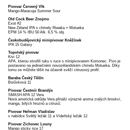
Pivovar Červený Vlk
Mango-Maracuja Summer Sour
Old Cock Beer Znojmo
Exot #2
New Zéland IPA s chmely Riwaka × Motueka
EPM 14 % IBU 50 Alk. 6,5 % obj.
Českobudějovický minipivovar Kněžínek
IPA 15 Galaxy
Topolský pivovar
Kivi 12
APA, kterou stvořili ruku v ruce s minipivovarem Komonec. Pivo je
postaveno na jedinečném novozélandském chmelu Motueka. Díky
tomu se můžete těšit na úžasně svěží citrusový profil.
Baraba Český Těšín
Borůvková 11
Pivovar Čestmír Brandýs
SMASH APA 12 Vera
Nová americká odrůda Vera přináší výrazné aroma zralých broskví,
manga, bílých hroznů a citrusů.
Pivovar Heřman Vladislav
v nabídce Světlý ležák 11 a Vídeňský ležák 12.
Pivovar Zichovec Louny
Mango sticky rice 17