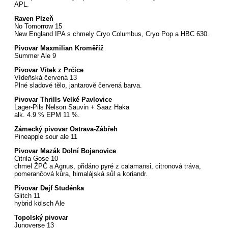
APL.
Raven Plzeň
No Tomorrow 15
New England IPA s chmely Cryo Columbus, Cryo Pop a HBC 630.
Pivovar Maxmilian Kroměříž
Summer Ale 9
Pivovar Vítek z Prčice
Vídeňská červená 13
Plné sladové tělo, jantarově červená barva.
Pivovar Thrills Velké Pavlovice
Lager-Pils Nelson Sauvin + Saaz Haka
alk. 4.9 % EPM 11 %.
Zámecký pivovar Ostrava-Zábřeh
Pineapple sour ale 11
Pivovar Mazák Dolní Bojanovice
Citrila Gose 10
chmel ŽPČ a Agnus, přidáno pyré z calamansi, citronová tráva,
pomerančová kůra, himalájská sůl a koriandr.
Pivovar Dejf Studénka
Glitch 11
hybrid kölsch Ale
Topolský pivovar
Junoverse 13