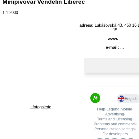
Minipivovar Vendelín Liberec
1.1.2000
adresa:
Lukášovská 43, 460 16 L
15
www.
…
e-mail:
…
fotogalerie