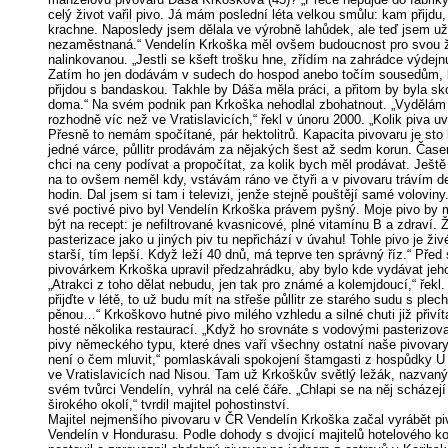
celý život vařil pivo. Já mám poslední léta velkou smůlu: kam přijdu,
krachne. Naposledy jsem dělala ve výrobně lahůdek, ale teď jsem u
nezaměstnaná.“ Vendelín Krkoška měl ovšem budoucnost pro svou 
nalinkovanou. „Jestli se kšeft trošku hne, zřídím na zahrádce výdejn
Zatím ho jen dodávám v sudech do hospod anebo točím sousedům,
přijdou s bandaskou. Takhle by Dáša měla práci, a přitom by byla sk
doma.“ Na svém podnik pan Krkoška nehodlal zbohatnout. „Vydělám
rozhodně víc než ve Vratislavicích,“ řekl v únoru 2000. „Kolik piva u
Přesně to nemám spočítané, pár hektolitrů. Kapacita pivovaru je sto l
jedné várce, půllitr prodávám za nějakých šest až sedm korun. Čas
chci na ceny podívat a propočítat, za kolik bych měl prodávat. Ješt
na to ovšem neměl kdy, vstávám ráno ve čtyři a v pivovaru trávím d
hodin. Dal jsem si tam i televizi, jenže stejně pouštějí samé voloviny
své poctivé pivo byl Vendelín Krkoška právem pyšný. Moje pivo by 
být na recept: je nefiltrované kvasnicové, plné vitamínu B a zdraví.
pasterizace jako u jiných piv tu nepřichází v úvahu! Tohle pivo je živ
starší, tím lepší. Když leží 40 dnů, má teprve ten správný říz.“ Pře
pivovárkem Krkoška upravil předzahrádku, aby bylo kde vydávat jeh
„Atrakci z toho dělat nebudu, jen tak pro známé a kolemjdoucí,“ řekl.
přijďte v létě, to už budu mít na střeše půllitr ze starého sudu s plec
pěnou…“ Krkoškovo hutné pivo milého vzhledu a silné chuti již přivíta
hosté několika restaurací. „Když ho srovnáte s vodovými pasterizov
pivy německého typu, které dnes vaří všechny ostatní naše pivovary
není o čem mluvit,“ pomlaskávali spokojení štamgasti z hospůdky 
ve Vratislavicích nad Nisou. Tam už Krkoškův světlý ležák, nazvaný
svém tvůrci Vendelín, vyhrál na celé čáře. „Chlapi se na něj scházejí
širokého okolí,“ tvrdil majitel pohostinství.
Majitel nejmenšího pivovaru v ČR Vendelín Krkoška začal vyrábět pi
Vendelín v Hondurasu. Podle dohody s dvojicí majitelů hotelového 