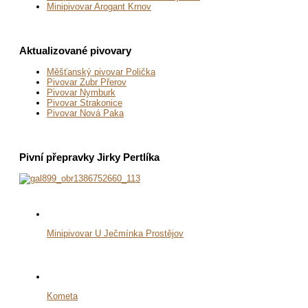
Minipivovar Arogant Krnov
Aktualizované pivovary
Měšťanský pivovar Polička
Pivovar Zubr Přerov
Pivovar Nymburk
Pivovar Strakonice
Pivovar Nová Paka
Pivní přepravky Jirky Pertlíka
Minipivovar U Ječmínka Prostějov
Kometa