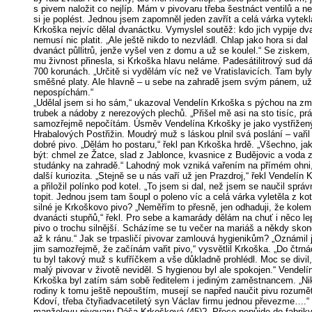
s pivem naložit co nejlíp. Mám v pivovaru třeba šestnáct ventilů a 
si je poplést. Jednou jsem zapomněl jeden zavřít a celá várka vytekl
Krkoška nejvíc dělal dvanáctku. Vymyslel soutěž: kdo jich vypije dv
nemusí nic platit. „Ale ještě nikdo to nezvládl. Chlap jako hora si dal
dvanáct půllitrů, jenže vyšel ven z domu a už se koulel.“ Se ziskem,
mu živnost přinesla, si Krkoška hlavu neláme. Padesátilitrový sud d
700 korunách. „Určitě si vydělám víc než ve Vratislavicích. Tam byly
směšné platy. Ale hlavně – u sebe na zahradě jsem svým pánem, u
nepospíchám.“
„Udělal jsem si ho sám,“ ukazoval Vendelín Krkoška s pýchou na zm
trubek a nádoby z nerezových plechů. „Přišel mě asi na sto tisíc, prá
samozřejmě nepočítám. Úsměv Vendelína Krkošky je jako vystřižen
Hrabalových Postřižin. Moudrý muž s láskou plnil svá poslání – vařil p
dobré pivo. „Dělám ho postaru,“ řekl pan Krkoška hrdě. „Všechno, ja
být: chmel ze Žatce, slad z Jablonce, kvasnice z Budějovic a voda 
studánky na zahradě.“ Lahodný mok vzniká vařením na přímém ohni,
další kuriozita. „Stejně se u nás vaří už jen Prazdroj,“ řekl Vendelín
a přiložil polínko pod kotel. „To jsem si dal, než jsem se naučil správ
topit. Jednou jsem tam šoupl o poleno víc a celá várka vyletěla z kot
silné je Krkoškovo pivo? „Neměřím to přesně, jen odhaduji, že kolem
dvanácti stupňů,“ řekl. Pro sebe a kamarády dělám na chuť i něco le
pivo o trochu silnější. Scházíme se tu večer na mariáš a někdy sko
až k ránu.“ Jak se trpasličí pivovar zamlouvá hygienikům? „Oznámil
jim samozřejmě, že začínám vařit pivo,“ vysvětlil Krkoška. „Do čtrná
tu byl takový muž s kufříčkem a vše důkladně prohlédl. Moc se divil,
malý pivovar v životě neviděl. S hygienou byl ale spokojen.“ Vendelí
Krkoška byl zatím sám sobě ředitelem i jediným zaměstnancem. „Ni
rodiny k tomu ještě nepouštím, musejí se napřed naučit pivu rozumět,
Kdoví, třeba čtyřiadvacetiletý syn Václav firmu jednou převezme….“
manželovu pivovaru Dáša Krkošková (45)? „Přece nepůjde do fabriky