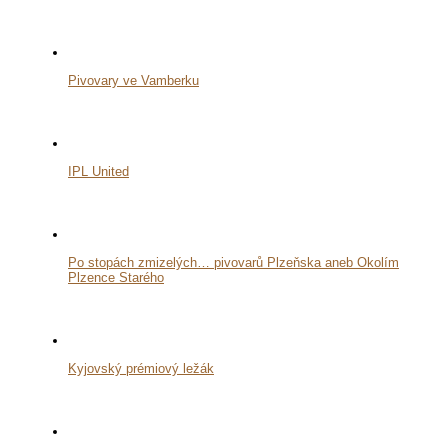
Pivovary ve Vamberku
IPL United
Po stopách zmizelých… pivovarů Plzeňska aneb Okolím
Plzence Starého
Kyjovský prémiový ležák