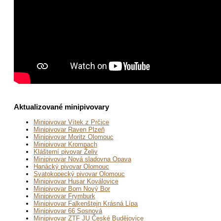
Aktualizované minipivovary
Minipivovar Vítek z Prčice
Minipivovar Raven Plzeň
Minipivovar Moritz Olomouc
Minipivovar Krompach
Klášterní pivovar Želiv
Minipivovar Nová sladovna Opava
Hanácký pivovar Olomouc
Svatokopecký pivovar Olomouc
Minipivovar Husar Koválovice
Minipivovar Born Nový Bor
Minipivovar Frymburk
Minipivovar Falkenštejn Krásná Lípa
Minipivovar 66 Sosnová
Minipivovar ZTF JU České Budějovice