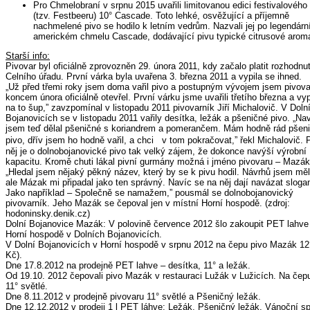
Pro Chmelobraní v srpnu 2015 uvařili limitovanou edici festivalového
(tzv. Festbeeru) 10° Cascade. Toto lehké, osvěžující a příjemně
nachmelené pivo se hodilo k letním vedrům. Nazvali jej po legendár
americkém chmelu Cascade, dodávající pivu typické citrusové arom
Starší info:
Pivovar byl oficiálně zprovozněn 29. února 2011, kdy začalo platit rozhodnut
Celního úřadu. První várka byla uvařena 3. března 2011 a vypila se ihned.
„Už před třemi roky jsem doma vařil pivo a postupným vývojem jsem pivova
koncem února oficiálně otevřel. První várku jsme uvařili třetího března a vyp
na to šup,” zavzpomínal v listopadu 2011 pivovarník Jiří Michalovič. V Doln
Bojanovicích se v listopadu 2011 vařily desítka, ležák a pšeničné pivo. „Na
jsem teď dělal pšeničné s koriandrem a pomerančem. Mám hodně rád pšen
pivo, dřív jsem ho hodně vařil, a chci v tom pokračovat,” řekl Michalovič. 
něj je o dolnobojanovické pivo tak velký zájem, že dokonce navýší výrobní
kapacitu. Kromě chuti lákal pivní gurmány možná i jméno pivovaru – Mazák
„Hledal jsem nějaký pěkný název, který by se k pivu hodil. Návrhů jsem měl
ale Mázak mi připadal jako ten správný. Navíc se na něj dají navázat sloga
Jako například – Společně se namažem,” pousmál se dolnobojanovický
pivovarník. Jeho Mazák se čepoval jen v místní Horní hospodě. (zdroj:
hodoninsky.denik.cz)
Dolní Bojanovice Mazák: V polovině července 2012 šlo zakoupit PET lahve 
Horní hospodě v Dolních Bojanovicích.
V Dolní Bojanovicích v Horní hospodě v srpnu 2012 na čepu pivo Mazák 12
Kč).
Dne 17.8.2012 na prodejně PET lahve – desítka, 11° a ležák.
Od 19.10. 2012 čepovali pivo Mazák v restauraci Lužák v Lužicích. Na čep
11° světlé.
Dne 8.11.2012 v prodejně pivovaru 11° světlé a Pšeničný ležák.
Dne 12.12.2012 v prodeji 1 l PET láhve: Ležák, Pšeničný ležák, Vánoční sp