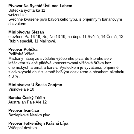
Pivovar Na Rychtě Ústí nad Labem
Ústecká rychtářka 11
weizenbier
Svrchně kvašené pivo bavorského typu, s příjemným banánovým
dozvukem.
Minipivovar Slezan
otevřeno Pa 16-19, So, Ne 13-19, na čepu 11 Světlá, 14 Černá, 13
Rubín speciál, 11 Malinové.
Pivovar Polička
Poličská Višeň
Míchaný nápoj ze světlého výčepního piva, do kterého se v
ležáckém sklepě přidává koncentrovaná višňová šťáva bez
chemických aromat a barviv. Výsledkem je vyvážená, příjemně
sladkokyselá chuť s jemně hořkým dozvukem a obsahem alkoholu
4,0 %.
Minipivovar U Šneka Znojmo
Višňové ale 10
Baraba Český Těšín
Australian Pale Ale 12
Pivovar Ivančice
Bezlepkové Nealko pivo
Pivovar Falkenštejn Krásná Lípa
Výčepní desítka