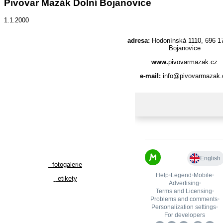
Pivovar Mazák Dolní Bojanovice
1.1.2000
adresa:
Hodonínská 1110, 696 17
Bojanovice
www.
pivovarmazak.cz
e-mail:
info@pivovarmazak.
fotogalerie
etikety