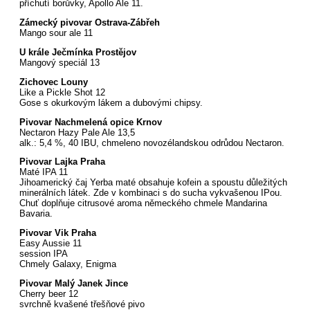
příchutí borůvky, Apollo Ale 11.
Zámecký pivovar Ostrava-Zábřeh
Mango sour ale 11
U krále Ječmínka Prostějov
Mangový speciál 13
Zichovec Louny
Like a Pickle Shot 12
Gose s okurkovým lákem a dubovými chipsy.
Pivovar Nachmelená opice Krnov
Nectaron Hazy Pale Ale 13,5
alk.: 5,4 %, 40 IBU, chmeleno novozélandskou odrůdou Nectaron.
Pivovar Lajka Praha
Maté IPA 11
Jihoamerický čaj Yerba maté obsahuje kofein a spoustu důležitých
minerálních látek. Zde v kombinaci s do sucha vykvašenou IPou.
Chuť doplňuje citrusové aroma německého chmele Mandarina
Bavaria.
Pivovar Vik Praha
Easy Aussie 11
session IPA
Chmely Galaxy, Enigma
Pivovar Malý Janek Jince
Cherry beer 12
svrchně kvašené třešňové pivo