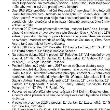
Dolní Bojanovice. Na bývalém působišti (Hlavní 382, Dolní Bojanovic
stále lahvovalo a byl zde prodej piva v láhvích.
Dne 19.8.2017 proběhlo tradiční Petrovské Chmelobraní. Pro tuto příl
uvařili festivalové pivo. Jednalo se o výčepní 10° Sorachi Ace. Jak ji
názvu patrné, v tomto pivu hraje svou nezanedbatelnou roli specifick
odrůda chmele, propůjčující pivu nezaměnitelné aroma citrónové tráv
kokosu a máty.
V srpnu 2017 pivovar představil novinku, jménem
Letní noc
. Lehké,
výrazně chmelené tmavé pivo ve stylu Session Black IPA o síle 11
extraktu původní mladiny. Vysoká hořkost a výrazné citrusové arom
na svědomí moderní americké odrůdy chmele: Columbus, Citra, Sora
Ace a také australská líbivka Galaxy.
Od 8.8.2017 v prodeji 12° Pale Ale, 13° Fancy Farmer, 14° IPA, 11° J
11° Extra hořká a 13° Single Hop Ale Azacca.
Na počátku dubna 2017 v prodeji 12° Pale Ale, 13° Velikonoční tmav
speciál, 14° NZ IPA, 11° Jantar, 11° Extra hořká, 11° Galaxy, 12° Boj
Pilsener, 13° Single Hop Ale Palisade.
Poslední březnový týden roku 2017 se do oběhu se dostaly sudy
německého ležáku
Bojanowitz Pilsener
. Také po více než dvou let
uvařili NZ IPA. Tentokrát kompletně překopali chmelení – v této várc
nacházelo trio novozélandských chmelů: Waimea, Motueka a Nelson
Sauvin. Aktuální nabídka tedy zněla: 11° Jantar, 11° Extra hořká, 11°
Galaxy, 12° Bojanowitz Pilsener, 13° Fancy Farmer, 13° Single Hop A
Palisade, 14° NZ IPA, 16° Black IPA.
Pivovar se na jaře 2017 stěhoval. Zůstali věrní Dolním Bojanovicím, 
z centra obce přesunuli na kraj do průmyslové části bývalého země
družstva.
V polovině prosince 2016 v prodeji: 11° Jantar, 11° Extra hořká, 11° 
12° Pale Ale, 12° Stout,
13° Single Hop Ale Dr. Rudi, 13° Vánoční polotmavý speciál, 13° Fa