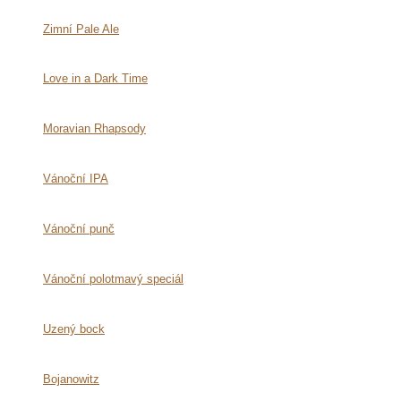
Zimní Pale Ale
Love in a Dark Time
Moravian Rhapsody
Vánoční IPA
Vánoční punč
Vánoční polotmavý speciál
Uzený bock
Bojanowitz