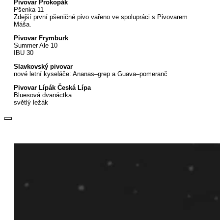
Pivovar Prokopák
Pšenka 11
Zdejší první pšeničné pivo vařeno ve spolupráci s Pivovarem
Máša.
Pivovar Frymburk
Summer Ale 10
IBU 30
Slavkovský pivovar
nové letní kyseláče: Ananas–grep a Guava–pomeranč
Pivovar Lípák Česká Lípa
Bluesová dvanáctka
světlý ležák