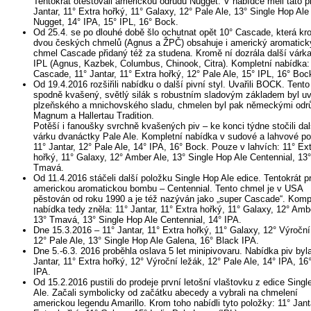
Tentokrát otestovali americkou odrůdu Nugget. V nabídce měli tato pi
Jantar, 11° Extra hořký, 11° Galaxy, 12° Pale Ale, 13° Single Hop Ale
Nugget, 14° IPA, 15° IPL, 16° Bock.
Od 25.4. se po dlouhé době šlo ochutnat opět 10° Cascade, která k
dvou českých chmelů (Agnus a ŽPČ) obsahuje i americký aromatick
chmel Cascade přidaný též za studena. Kromě ní dozrála další várka
IPL (Agnus, Kazbek, Columbus, Chinook, Citra). Kompletní nabídka:
Cascade, 11° Jantar, 11° Extra hořký, 12° Pale Ale, 15° IPL, 16° Boc
Od 19.4.2016 rozšiřili nabídku o další pivní styl. Uvařili BOCK. Tento
spodně kvašený, světlý silák s robustním sladovým základem byl u
plzeňského a mnichovského sladu, chmelen byl pak německými odr
Magnum a Hallertau Tradition.
Potěší i fanoušky svrchně kvašených piv – ke konci týdne stočili dal
várku dvanáctky Pale Ale. Kompletní nabídka v sudové a lahvové p
11° Jantar, 12° Pale Ale, 14° IPA, 16° Bock. Pouze v lahvích: 11° Ex
hořký, 11° Galaxy, 12° Amber Ale, 13° Single Hop Ale Centennial, 13°
Tmavá.
Od 11.4.2016 stáčeli další položku Single Hop Ale edice. Tentokrát pr
americkou aromatickou bombu – Centennial. Tento chmel je v USA
pěstován od roku 1990 a je též nazýván jako „super Cascade“. Komp
nabídka tedy zněla: 11° Jantar, 11° Extra hořký, 11° Galaxy, 12° Amb
13° Tmavá, 13° Single Hop Ale Centennial, 14° IPA.
Dne 15.3.2016 – 11° Jantar, 11° Extra hořký, 11° Galaxy, 12° Výroční
12° Pale Ale, 13° Single Hop Ale Galena, 16° Black IPA.
Dne 5.-6.3. 2016 proběhla oslava 5 let minipivovaru. Nabídka piv byla
Jantar, 11° Extra hořký, 12° Výroční ležák, 12° Pale Ale, 14° IPA, 16
IPA.
Od 15.2.2016 pustili do prodeje první letošní vlaštovku z edice Sing
Ale. Začali symbolicky od začátku abecedy a vybrali na chmelení
americkou legendu Amarillo. Krom toho nabídli tyto položky: 11° Jant