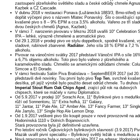
zastoupení plzeňského světlého sladu a české odrůdy chmele Agnus
Kazbek a CZ Cascade.
V dubnu 2018 v restauraci Ponava (Lužánecká 1883/3, Brno-střed) si
dopřát výčepní pivo s názvem Mlatec Ponavský. Šlo o osvěžující s
kvašené pivo s 8 – 9% EPM a cca 3,5% alkoholu. Vařeno ze tří slad
dvou českých chmelů (Agnus, Kazbek).
V rámci 7. narozenin pivovaru v březnu 2018 uvařili 10° Celebration 
IPA – lehké, výrazně chmelené a aromatické pivo.
Od 29.1.2018 v prodeji pivo ve stylu doppelbock, spodně kvašené, v
sladové, rubínově zbarvené.
Radiátor
. Jeho síla 18 % EPM a 7,2 %
alkoholu.
Pivovar na vánočními svátky 2017 představil Vánoční IPA o síle 1
a 6,7% objemu alkoholu. Toto pivo bylo vařeno z plzeňského a
karamelového sladu. Chmelilo se americkými odrůdami chmele: Col
Simcoe a El Dorado.
V rámci festivalu Salón Piva Bratislava – SeptemBEER 2017 (od 20.
představili dvě novinky. Tou první bylo pivo
Top Ten
, svrchně kvaše
desítka, při jejíž výrobě bylo použito deset odrůd chmele. Tu druhou 
Imperial Stout Rum Oak Chips Aged
, zrající půl rok na dubových
chipsech, které se máčely v rumu Diplomatico.
Od 5.9.2017 v prodeji 10° Sorachi Ace, 11° Bylinkové pivo s meduňk
růží od Sonnentoru, 11° Extra hořká, 11° Galaxy,
11° Jantar, 11° Pale Ale, 12° Amber Ale, 13° Fancy Farmer, 13° Sing
Ale Jarrylo, 13° Single Hop Ale Lemon Drop.
Od 1.9.2017 veškeré pivo šlo koupit pouze v nové provozovně na ad
Hodonínská 1110 v Dolních Bojanovicích.
Stará provozovna byla již definitivně uzavřena.
Pro letošní ročník Čejkovických bylinkových slavností (3.9.2017) Pi
Mazák uvařil pivní specialitu – Bylinkový světlý ležák s meduňkou a 
Nová provozovna byla v provozu od léta 2017 na adrese: Hodonínsk