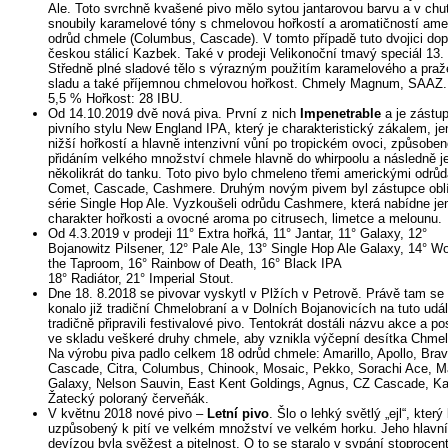
Ale. Toto svrchně kvašené pivo mělo sytou jantarovou barvu a v chut
snoubily karamelové tóny s chmelovou hořkostí a aromatičností ame
odrůd chmele (Columbus, Cascade). V tomto případě tuto dvojici dopl
českou stálicí Kazbek. Také v prodeji Velikonoční tmavý speciál 13.
Středně plné sladové tělo s výrazným použitím karamelového a pra
sladu a také příjemnou chmelovou hořkost. Chmely Magnum, SAAZ. 
5,5 % Hořkost: 28 IBU.
Od 14.10.2019 dvě nová piva. První z nich
Impenetrable
a je zástu
pivního stylu New England IPA, který je charakteristický zákalem, je
nižší hořkostí a hlavně intenzivní vůní po tropickém ovoci, způsobe
přidáním velkého množství chmele hlavně do whirpoolu a následně j
několikrát do tanku. Toto pivo bylo chmeleno třemi americkými odrů
Comet, Cascade, Cashmere. Druhým novým pivem byl zástupce obl
série Single Hop Ale. Vyzkoušeli odrůdu Cashmere, která nabídne j
charakter hořkosti a ovocné aroma po citrusech, limetce a melounu.
Od 4.3.2019 v prodeji 11° Extra hořká, 11° Jantar, 11° Galaxy, 12°
Bojanowitz Pilsener, 12° Pale Ale, 13° Single Hop Ale Galaxy, 14° Wo
the Taproom, 16° Rainbow of Death, 16° Black IPA
18° Radiátor, 21° Imperial Stout.
Dne 18. 8.2018 se pivovar vyskytl v Plžích v Petrově. Právě tam se 
konalo již tradiční Chmelobraní a v Dolních Bojanovicích na tuto udál
tradičně připravili festivalové pivo. Tentokrát dostáli názvu akce a pos
ve skladu veškeré druhy chmele, aby vznikla výčepní desítka Chmel
Na výrobu piva padlo celkem 18 odrůd chmele: Amarillo, Apollo, Brav
Cascade, Citra, Columbus, Chinook, Mosaic, Pekko, Sorachi Ace, 
Galaxy, Nelson Sauvin, East Kent Goldings, Agnus, CZ Cascade, K
Žatecký poloraný červeňák.
V květnu 2018 nové pivo –
Letní pivo
. Šlo o lehký světlý „ejl“, který
uzpůsobený k pití ve velkém množství ve velkém horku. Jeho hlavní
devízou byla svěžest a pitelnost. O to se staralo v sypání stoprocen