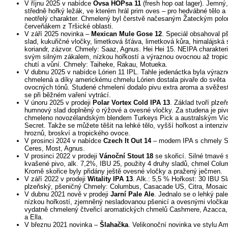
V říjnu 2025 v nabídce
Ovsa HOPsa 11
(fresh hop oat lager). Jemný,
středně hořký ležák, ve kterém hrál prim oves – pro hedvábné tělo a
neotřelý charakter. Chmelený byl čerstvě načesaným Žateckým pol
červeňákem z Tršické oblasti.
V září 2025 novinka –
Mexican Mule Gose 12
. Speciál obsahoval p
slad, kukuřičné vločky, limetková šťáva, limetková kůra, himalájská 
koriandr, zázvor. Chmely: Saaz, Agnus. Hei Hei 15. NEIPA charakteri
svým silným zákalem, nízkou hořkostí a výraznou ovocnou až tropi
chutí a vůní. Chmely: Taiheke, Rakau, Motueka.
V dubnu 2025 v nabídce Lórien 11 IPL. Tahle jedenáctka byla výrazn
chmelená a díky americkému chmelu Lórien dostala pivaře do světa
ovocných tónů. Studené chmelení dodalo pivu extra aroma a svěžest
se při běžném vaření vytrácí.
V únoru 2025 v prodeji
Polar Vortex Cold IPA 13
. Základ tvoří plze
humnový slad doplněný o rýžové a ovesné vločky. Za studena je piv
chmeleno novozélandským blendem Turkeys Pick a australským Vi
Secret. Takže se můžete těšit na lehké tělo, vyšší hořkost a intenziv
hroznů, broskví a tropického ovoce.
V prosinci 2024 v nabídce
Czech It Out 14
– modern IPA s chmely S
Ceres, Most, Agnus.
V prosinci 2022 v prodeji
Vánoční Stout 18
se skořicí. Silné tmavé 
kvašené pivo, alk. 7,2%, IBU 25, použity 4 druhy sladů, chmel Colu
Kromě skořice byly přidány ještě ovesné vločky a pražený ječmen.
V září 2022 v prodeji
Witality IPA 13
. Alk.: 5,5 % Hořkost: 30 IBU Sl
plzeňský, pšeničný Chmely: Columbus, Casacade US, Citra, Mosaic
V dubnu 2021 nově v prodeji
Jarní Pale Ale
. Jednalo se o lehký pale
nízkou hořkostí, zjemněný nesladovanou pšenicí a ovesnými vločka
vydatně chmelený čtveřicí aromatických chmelů Cashmere, Azacca,
a Ella.
V březnu 2021 novinka –
Šlahačka
. Velikonoční novinka ve stylu A