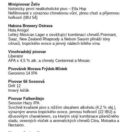
Minipivovar Želiv
historicky první nealkoholické pivo – Ella Hop
Nefiltrované s výraznou chmelovou vůní, plnou chutí a příjemnou
hořkostí (IBU 54)
Haksna Brewery Ostrava
Hola Amigo!
Lehký Mexican Lager s osvěžující kombinací chmelů Premiant,
Saaz, New Zealand Rhapsody a Nelson Sauvin přináší tóny
citrusů, tropického ovoce a jemný nádech bílého vína.
Vinohradský pivovar
Liberator
APA s 4,5 % alk. a chmely Centennial a Mosaic
Pivovárek Morava Frýdek-Místek
Geronimo 14 IPA
Pivovar 66 Sosnová
Drift 12
tmavý ležák
Pivovar Falkenštejn
Session Hazy IPA
Svrchně kvašené pivo s nižším obsahem alkoholu (4,2 % obj.),
výrazným aroma tropického ovoce, jemnou hořkostí (22 IBU) a
džusovitým charakterem, za kterým stojí kombinace pšeničného
sladu, ovesných vloček a aromatických chmelů Citra, Motueka a
Nectaron.