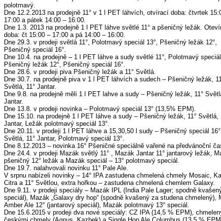
polotmavý.
Dne 12.2.2013 na prodejně 11° v 1 l PET láhvích, otvírací doba: čtvrtek 15:
17:00 a pátek 14:00 – 16:00.
Dne 1.3. 2013 na prodejně 1 l PET láhve světlé 11° a pšeničný ležák. Oteví
doba: čt 15:00 – 17:00 a pá 14:00 – 16:00.
Dne 29.3. v prodeji světlá 11°, Polotmavý speciál 13°, Pšeničný ležák 12°,
Pšeničný speciál 16°.
Dne 10.4. na prodejně – 1 l PET láhve a sudy světlé 11°, Polotmavý speciál
Pšeničný ležák 12°, Pšeničný speciál 16°.
Dne 28.6. v prodeji piva Pšeničný ležák a 11° Světlá.
Dne 30.7. na prodejně piva v 1 l PET láhvích a sudech – Pšeničný ležák, 1
Světlá, 11° Jantar.
Dne 9.8. na prodejně měli 1 l PET lahve a sudy – Pšeničný ležák, 11° Světl
Jantar.
Dne 13.8. v prodeji novinka – Polotmavý speciál 13° (13,5% EPM).
Dne 15.10. na prodejně 1 l PET láhve a sudy – Pšeničný ležák, 11° Světlá, 
Jantar, Ležák polotmavý speciál 13°.
Dne 20.11. v prodeji 1 l PET láhve a 15,30,50 l sudy – Pšeničný speciál 16°
Světlá, 11° Jantar, Polotmavý speciál 13°.
Dne 8.12.2013 – novinka 16° Pšeničné speciálně vařené na předvánoční ča
Dne 24.4. v prodeji Mazák světlý 11° , Mazák Jantar 11° jantarový ležák, 
pšeničný 12° ležák a Mazák speciál – 13° polotmavý speciál.
Dne 19.7. nalahvovali novinku 11° Pale Ale.
V srpnu nabízeli novinky – 14° IPA zastudena chmelená chmely Mosaic, K
Citra a 11° Světlou, extra hořkou – zastudena chmelená chemlem Galaxy.
Dne 9.11. v prodeji speciály – Mazák IPL (India Pale Lager; spodně kvašen
speciál), Mazák „Galaxy dry hop“ (spodně kvašený za studena chmelený),
Amber Ale 12° (jantarový speciál), Mazák polotmavý 13° speciál.
Dne 15.6.2015 v prodeji dva nové speciály: CZ IPA (14,5 % EPM), chmelen
českými chmely (Agnus, Kazbek) a Single Hop Ale Columbus (13,5 % EPM