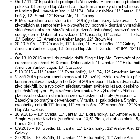
Od 17.11.2015 pustili do prodeje další novinku, v tomto roce předpos
položku 13° Single Hop Ale edice – tradiční americký chmel Chinook
má mimo jiné i pevné místo v 14° IPA. Dále v nabídce 11° Jantar, 11
hořký, 12° Stout, 12° Brown Ale, 11° Galaxy.
K Mezinárodnímu dni stoutu (5.11.2015) jeden takový také uvařili. V
pivotékách (a samozřejmě v pivovaře) byl poprvé k dostání výhradně
skleněných lahvích. Mazák stout je dvanáctistupňový, výrazně praž
suchý, černý. Dále měli na skladě 10° Cascade, 11° Jantar, 11° Extra
11° Galaxy, 12° American Amber Lager, 12° Brown Ale.
20.10.2015 – 10° Cascade, 11° Jantar, 11° Extra hořký, 11° Galaxy, 
American Amber Lager, 13° Single Hop Ale El Dorado, 14° IPA, 12° 
Ale.
Od 13.10.2015 pustili do prodeje další Single Hop Ale. Tentokrát si pos
na americký chmel El Dorado. Dále nabízeli 11° Jantar, 11° Extra hoř
American Amber Lager, 10° Cascade.
5.10.2015 – 11° Jantar, 11° Extra hořký, 14° IPA, 12° American Ambe
V září 2015 pivovar začal expedovat 12° světlý ležák, uvařen ku příle
konání Svatováclavských hodů 26.9.2015 v obci. „Hodová dvanáctka
pivo překřtili, byla typickým představitelem světlého ležáku českého
(plzeňského) typu. Byla vařena dvourmutově z výhradně světlého
plzeňského sladu a chmelena dvěma českými chmely (Agnusem a
Žateckým poloraným červeňákem). V tanku si pak poležela 5 týdnů
dvanáctky nabídli 11° Jantar, 11° Extra hořký, 12° Amber Ale, 13° Sin
Hop Ale Kazbek.
16.9.2015 – 10° Světlá, 11° Jantar, 11° Extra hořký, 12° Amber Ale, 1
Single Hop Ale Kazbek (stupňovitost: 13,5° Plato, obsah alkoholu: 5
Barva: 32 EBC).
8.9.2015 – 10° Světlá, 11° Jantar, 11° Extra hořký, 12° Amber Ale, 11
Galaxy.
2.9.2015 – 10° Světlá, 11° Jantar, 11° Extra hořký, 12° Amber Ale.