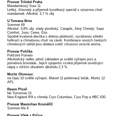
Pivovar Trilobit Praha
Mandarinkový Sour 11
Lehký, šťavnatý a příjemně kyselkavý speciál s výraznou chutí
mandarinek. Alkohol: 3,7 % obj.
U Tomana Brno
Summer 69
Alkohol: 3,8% obj. slady plzeňský, Carapils, žitný Chmely: Saaz
Comfort, Juno, Ceres, Eris
Spodně kvašená devítka s dobrou pitelností, vyváženou střední
hořkostí a chmelovou chutí na závěr. Kombinace nových českých
chmelových odrůd pivu dodává svěží citrusovo ovocné aroma.
Pivovar Polička
Poličské Pomelo
Alkoholický radler, jehož základem je světlé výčepní pivo a
pomelová limonáda. Jejich spojením vzniká příjemně osvěžující
nápoj s nižším obsahem alkoholu 2,3 %.
Moritz Olomouc
na čepu 10 světlé výčepní, Maisel 11 polotmavý ležák, Moritz 12
APL.
Raven Plzeň
No Tomorrow 15
New England IPA s chmely Cryo Columbus, Cryo Pop a HBC 630.
Pivovar Maxmilian Kroměříž
Summer Ale 9
Pivovar Vítek z Prčice