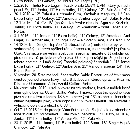
Extra hořký, 11° Galaxy, 15° India Pale Lager (IPL).
1.2.2016 – India Pale Lager – ležák o síle 15,5% EPM, který je nac
jako IPA, 11° Jantar, 11° Extra hořký, 11°, Galaxy, 12° Pale Ale, 14°
26.1.2016 – 12° Pale Ale s chmely Citra, Kazbek a Magnum, 11° Jant
Extra hořký, 11° Galaxy, 12° American Amber Lager, 18° Baltic Porter
12.1.2016 – 14° CZ IPA (použili dva české chmely: Agnus a Kazbek),
Jantar, 11° Extra hořký, 11° Galaxy, 12° American Amber Lager, 18° B
Porter.
3.1.2016 – 11° Jantar, 11° Extra hořký, 11° Galaxy, 12° American Am
Lager, 12° Amber Ale, 13° Single Hop Ale Sorachi Ace, 18° Baltic Port
14.12.2015 – Single Hop Ale 13° Sorachi Ace (Tento chmel byl v
sedmdesátých letech vyšlechtěn v Japonsku, momentálně je pěstov
USA. Vyznačuje se velmi svébytným aroma, můžete cítit cokoliv od
přes citrusy až po kokosové mléko. O to zajímavější je, že jedním z
tohoto chmele je i náš český Žatecký poloraný červeňák.), 11° Jantar
Extra hořký, 11° Galaxy, 12° Amber Ale, 13° Vánoční speciál 14° IPA
Baltic Porter.
V prosinci 2015 se rozhodli část svého Baltic Porteru ozvláštnit mac
čerstvé jednodruhové kávy India Bababudan, kterou upražila Pražír
Kikafe z Olomouce. A tak vznikl Coffee Porter.
Na konci roku 2015 uvedl pivovar na trh novinku, která v našich kon
není úplně běžná. Uvařili Baltic Porter. Tmavé, robustní, spodně kv
pivo s extraktem mladiny 18,5 % a necelými 7 % alkoholu. Jednalo 
vůbec nejsilnější pivo, které doposud v pivovaru uvařili. Nalahvovali 
výhradně do skla o obsahu 0,33 l.
Od 7.12.2015 šel do prodeje Vánoční speciál. Stejně jako v předcho
roce zvolili 13° polotmavou. Dále byly v nabídce 11° Galaxy,14° IPA,
Jantar, 11° Extra hořký, 12° Amber Ale, 12° Pale Ale.>
23.11.2015 – 11° Jantar, 11° Extra hořký, 12° Stout, 13° Single Hop A
Chinook, 12° Pale Ale.