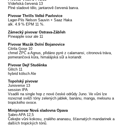
Vídeňská červená 13
Plné sladové tělo, jantarově červená barva.
Pivovar Thrills Velké Pavlovice
Lager-Pils Nelson Sauvin + Saaz Haka
alk. 4.9 % EPM 11 %.
Zámecký pivovar Ostrava-Zábřeh
Pineapple sour ale 11
Pivovar Mazák Dolní Bojanovice
Citrila Gose 10
chmel ŽPČ a Agnus, přidáno pyré z calamansi, citronová tráva,
pomerančová kůra, himalájská sůl a koriandr.
Pivovar Dejf Studénka
Glitch 11
hybrid kölsch Ale
Topolský pivovar
Junoverse 13
session IPA
Vsadili na single hop z nové české odrůdy Juno. Ve vůni lze
rozeznat svěží tóny zelených jablek, banánu, manga, melounu a
tropického ovoce.
Minipivovar Nová sladovna Opava
Sabro APA 12,5
Čekejte vůni kokosu, zralého ananasu, šťavnatých mandarinek a
dalších tropických tónů.