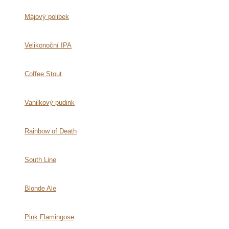
Májový polibek
Velikonoční IPA
Coffee Stout
Vanilkový pudink
Rainbow of Death
South Line
Blonde Ale
Pink Flamingose