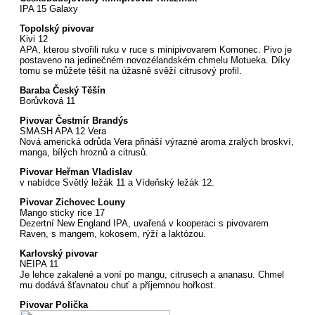
IPA 15 Galaxy
Topolský pivovar
Kivi 12
APA, kterou stvořili ruku v ruce s minipivovarem Komonec. Pivo je
postaveno na jedinečném novozélandském chmelu Motueka. Díky
tomu se můžete těšit na úžasně svěží citrusový profil.
Baraba Český Těšín
Borůvková 11
Pivovar Čestmír Brandýs
SMASH APA 12 Vera
Nová americká odrůda Vera přináší výrazné aroma zralých broskví,
manga, bílých hroznů a citrusů.
Pivovar Heřman Vladislav
v nabídce Světlý ležák 11 a Vídeňský ležák 12.
Pivovar Zichovec Louny
Mango sticky rice 17
Dezertní New England IPA, uvařená v kooperaci s pivovarem
Raven, s mangem, kokosem, rýží a laktózou.
Karlovský pivovar
NEIPA 11
Je lehce zakalené a voní po mangu, citrusech a ananasu. Chmel
mu dodává šťavnatou chuť a příjemnou hořkost.
Pivovar Polička