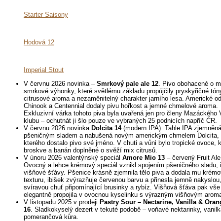
Starter Saisony
Hodová 12
Imperial Stout
V červnu 2026 novinka –
Smrkový pale ale 12
. Pivo obohacené o m
smrkové výhonky, které světlému základu propůjčily pryskyřičné tón
citrusové aroma a nezaměnitelný charakter jarního lesa. Americké o
Chinook a Centennial dodaly pivu hořkost a jemné chmelové aroma.
Exkluzivní várka tohoto piva byla uvařená jen pro členy Mazáckého 
klubu – ochutnát ji šlo pouze ve vybraných 25 podnicích napříč ČR.
V červnu 2026 novinka
Dolcita 14
(modern IPA). Tahle IPA zjemněn
pšeničným sladem a nabušená novým americkým chmelem Dolcita, 
kterého dostalo pivo své jméno. V chuti a vůni bylo tropické ovoce, 
broskve a banán doplněné o svěží mix citrusů.
V únoru 2026 valentýnský speciál
Amore Mio 13
– červený Fruit Ale
Ovocný a lehce krémový speciál vznikl spojením pšeničného sladu, 
višňové šťávy. Pšenice krásně zjemnila tělo piva a dodala mu krém
texturu, ibišek zvýrazňuje červenou barvu a přinesla jemně nakyslou
svíravou chuť připomínající brusinky a rybíz. Višňová šťáva pak vše
elegantně propojila v ovocnou kyselinku s výrazným višňovým arom
V listopadu 2025 v prodeji
Pastry Sour – Nectarine, Vanilla & Oran
16
. Sladkokyselý dezert v tekuté podobě – voňavé nektarinky, vanilk
pomerančová kůra.