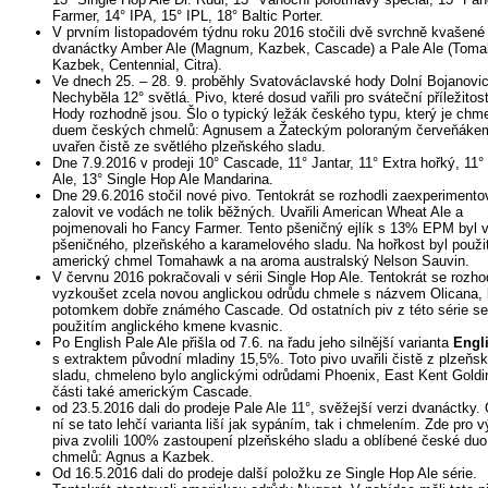
Farmer, 14° IPA, 15° IPL, 18° Baltic Porter.
V prvním listopadovém týdnu roku 2016 stočili dvě svrchně kvašené
dvanáctky Amber Ale (Magnum, Kazbek, Cascade) a Pale Ale (Tom
Kazbek, Centennial, Citra).
Ve dnech 25. – 28. 9. proběhly Svatováclavské hody Dolní Bojanovic
Nechyběla 12° světlá. Pivo, které dosud vařili pro sváteční příležitost
Hody rozhodně jsou. Šlo o typický ležák českého typu, který je chm
duem českých chmelů: Agnusem a Žateckým poloraným červeňákem
uvařen čistě ze světlého plzeňského sladu.
Dne 7.9.2016 v prodeji 10° Cascade, 11° Jantar, 11° Extra hořký, 11°
Ale, 13° Single Hop Ale Mandarina.
Dne 29.6.2016 stočil nové pivo. Tentokrát se rozhodli zaexperimento
zalovit ve vodách ne tolik běžných. Uvařili American Wheat Ale a
pojmenovali ho Fancy Farmer. Tento pšeničný ejlík s 13% EPM byl 
pšeničného, plzeňského a karamelového sladu. Na hořkost byl použi
americký chmel Tomahawk a na aroma australský Nelson Sauvin.
V červnu 2016 pokračovali v sérii Single Hop Ale. Tentokrát se rozhod
vyzkoušet zcela novou anglickou odrůdu chmele s názvem Olicana, k
potomkem dobře známého Cascade. Od ostatních piv z této série se 
použitím anglického kmene kvasnic.
Po English Pale Ale přišla od 7.6. na řadu jeho silnější varianta
Engl
s extraktem původní mladiny 15,5%. Toto pivo uvařili čistě z plzeňs
sladu, chmeleno bylo anglickými odrůdami Phoenix, East Kent Goldi
části také americkým Cascade.
od 23.5.2016 dali do prodeje Pale Ale 11°, svěžejší verzi dvanáctky. 
ní se tato lehčí varianta liší jak sypáním, tak i chmelením. Zde pro 
piva zvolili 100% zastoupení plzeňského sladu a oblíbené české duo
chmelů: Agnus a Kazbek.
Od 16.5.2016 dali do prodeje další položku ze Single Hop Ale série.