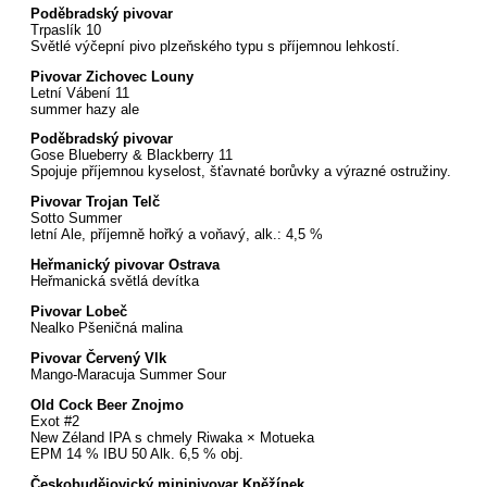
Poděbradský pivovar
Trpaslík 10
Světlé výčepní pivo plzeňského typu s příjemnou lehkostí.
Pivovar Zichovec Louny
Letní Vábení 11
summer hazy ale
Poděbradský pivovar
Gose Blueberry & Blackberry 11
Spojuje příjemnou kyselost, šťavnaté borůvky a výrazné ostružiny.
Pivovar Trojan Telč
Sotto Summer
letní Ale, příjemně hořký a voňavý, alk.: 4,5 %
Heřmanický pivovar Ostrava
Heřmanická světlá devítka
Pivovar Lobeč
Nealko Pšeničná malina
Pivovar Červený Vlk
Mango-Maracuja Summer Sour
Old Cock Beer Znojmo
Exot #2
New Zéland IPA s chmely Riwaka × Motueka
EPM 14 % IBU 50 Alk. 6,5 % obj.
Českobudějovický minipivovar Kněžínek