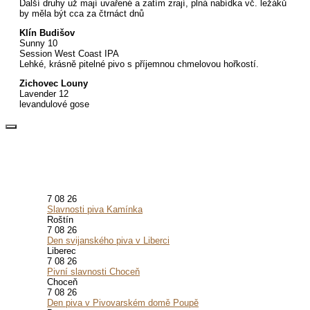
Další druhy už mají uvařené a zatím zrají, plná nabídka vč. ležáků
by měla být cca za čtrnáct dnů
Klín Budišov
Sunny 10
Session West Coast IPA
Lehké, krásně pitelné pivo s příjemnou chmelovou hořkostí.
Zichovec Louny
Lavender 12
levandulové gose
7 08 26
Slavnosti piva Kamínka
Roštín
7 08 26
Den svijanského piva v Liberci
Liberec
7 08 26
Pivní slavnosti Choceň
Choceň
7 08 26
Den piva v Pivovarském domě Poupě