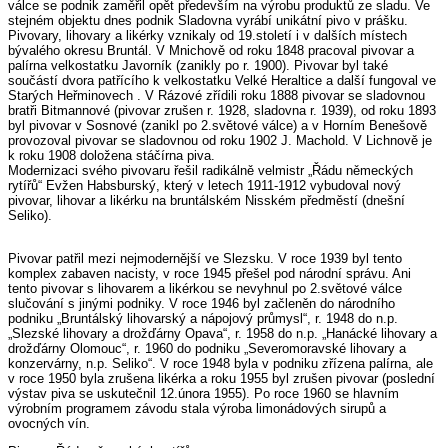
válce se podnik zaměřil opět především na výrobu produktů ze sladu. Ve
stejném objektu dnes podnik Sladovna vyrábí unikátní pivo v prášku.
Pivovary, lihovary a likérky vznikaly od 19.století i v dalších místech
bývalého okresu Bruntál. V Mnichově od roku 1848 pracoval pivovar a
palírna velkostatku Javorník (zanikly po r. 1900). Pivovar byl také
součástí dvora patřícího k velkostatku Velké Heraltice a další fungoval ve
Starých Heřminovech . V Rázové zřídili roku 1888 pivovar se sladovnou
bratři Bitmannové (pivovar zrušen r. 1928, sladovna r. 1939), od roku 1893
byl pivovar v Sosnové (zanikl po 2.světové válce) a v Horním Benešově
provozoval pivovar se sladovnou od roku 1902 J. Machold. V Lichnově je
k roku 1908 doložena stáčírna piva.
Modernizaci svého pivovaru řešil radikálně velmistr „Řádu německých
rytířů“ Evžen Habsburský, který v letech 1911-1912 vybudoval nový
pivovar, lihovar a likérku na bruntálském Nisském předměstí (dnešní
Seliko).
Pivovar patřil mezi nejmodernější ve Slezsku. V roce 1939 byl tento
komplex zabaven nacisty, v roce 1945 přešel pod národní správu. Ani
tento pivovar s lihovarem a likérkou se nevyhnul po 2.světové válce
slučování s jinými podniky. V roce 1946 byl začleněn do národního
podniku „Bruntálský lihovarský a nápojový průmysl“, r. 1948 do n.p.
„Slezské lihovary a drožďárny Opava“, r. 1958 do n.p. „Hanácké lihovary a
drožďárny Olomouc“, r. 1960 do podniku „Severomoravské lihovary a
konzervárny, n.p. Seliko“. V roce 1948 byla v podniku zřízena palírna, ale
v roce 1950 byla zrušena likérka a roku 1955 byl zrušen pivovar (poslední
výstav piva se uskutečnil 12.února 1955). Po roce 1960 se hlavním
výrobním programem závodu stala výroba limonádových sirupů a
ovocných vín.