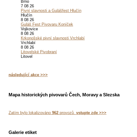
Brno
7 08 26
Pivní slavnosti a Gulášfest Hlučín
Hlučín
8 08 26
Guláš Fest Pivovaru Koníček
Vojkovice
8 08 26
Krkonošské pivní slavnosti Vrchlabí
Vrchlabí
8 08 26
Litovelské Pivobraní
Litovel
následující akce >>>
Mapa historických pivovarů Čech, Moravy a Slezska
Zatím bylo lokalizováno
962
provozů.
vstupte zde >>>
Galerie etiket