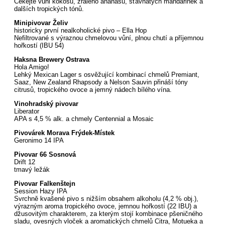
Čekejte vůni kokosu, zralého ananasu, šťavnatých mandarinek a
dalších tropických tónů.
Minipivovar Želiv
historicky první nealkoholické pivo – Ella Hop
Nefiltrované s výraznou chmelovou vůní, plnou chutí a příjemnou
hořkostí (IBU 54)
Haksna Brewery Ostrava
Hola Amigo!
Lehký Mexican Lager s osvěžující kombinací chmelů Premiant,
Saaz, New Zealand Rhapsody a Nelson Sauvin přináší tóny
citrusů, tropického ovoce a jemný nádech bílého vína.
Vinohradský pivovar
Liberator
APA s 4,5 % alk. a chmely Centennial a Mosaic
Pivovárek Morava Frýdek-Místek
Geronimo 14 IPA
Pivovar 66 Sosnová
Drift 12
tmavý ležák
Pivovar Falkenštejn
Session Hazy IPA
Svrchně kvašené pivo s nižším obsahem alkoholu (4,2 % obj.),
výrazným aroma tropického ovoce, jemnou hořkostí (22 IBU) a
džusovitým charakterem, za kterým stojí kombinace pšeničného
sladu, ovesných vloček a aromatických chmelů Citra, Motueka a