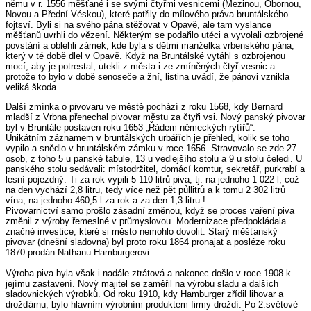
němu v r. 1556 měšťané i se svými čtyřmi vesnicemi (Mezinou, Obornou,
Novou a Přední Véskou), které patřily do mílového práva bruntálského
fojtsví. Byli si na svého pána stěžovat v Opavě, ale tam vyslance
měšťanů uvrhli do vězení. Některým se podařilo utéci a vyvolali ozbrojené
povstání a oblehli zámek, kde byla s dětmi manželka vrbenského pána,
který v té době dlel v Opavě. Když na Bruntálské vytáhl s ozbrojenou
mocí, aby je potrestal, utekli z města i ze zmíněných čtyř vesnic a
protože to bylo v době senoseče a žní, listina uvádí, že pánovi vznikla
veliká škoda.
Další zmínka o pivovaru ve městě pochází z roku 1568, kdy Bernard
mladší z Vrbna přenechal pivovar městu za čtyři vsi. Nový panský pivovar
byl v Bruntále postaven roku 1653 „Řádem německých rytířů“.
Unikátním záznamem v bruntálských urbářích je přehled, kolik se toho
vypilo a snědlo v bruntálském zámku v roce 1656. Stravovalo se zde 27
osob, z toho 5 u panské tabule, 13 u vedlejšího stolu a 9 u stolu čeledi. U
panského stolu sedávali: místodržitel, domácí komtur, sekretář, purkrabí a
lesní pojezdný. Ti za rok vypili 5 110 litrů piva, tj. na jednoho 1 022 l, což
na den vychází 2,8 litru, tedy více než pět půllitrů a k tomu 2 302 litrů
vína, na jednoho 460,5 l za rok a za den 1,3 litru !
Pivovarnictví samo prošlo zásadní změnou, když se proces vaření piva
změnil z výroby řemeslné v průmyslovou. Modernizace předpokládala
značné investice, které si město nemohlo dovolit. Starý měšťanský
pivovar (dnešní sladovna) byl proto roku 1864 pronajat a posléze roku
1870 prodán Nathanu Hamburgerovi.
Výroba piva byla však i nadále ztrátová a nakonec došlo v roce 1908 k
jejímu zastavení. Nový majitel se zaměřil na výrobu sladu a dalších
sladovnických výrobků. Od roku 1910, kdy Hamburger zřídil lihovar a
drožďárnu, bylo hlavním výrobním produktem firmy droždí. Po 2.světové