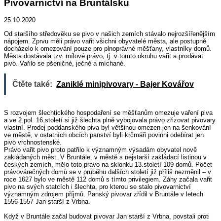
Pivovarnictví na Bruntálsku
25.10.2020
Od staršího středověku se pivo v našich zemích stávalo nejrozšířenějším
nápojem. Zprvu měli právo vařit všichni obyvatelé města, ale postupně
docházelo k omezování pouze pro plnoprávné měšťany, vlastníky domů.
Města dostávala tzv. mílové právo, tj. v tomto okruhu vařit a prodávat
pivo. Vařilo se pšeničné, ječné a míchané.
Čtěte také:
Zaniklé minipivovary - Bajer Kovářov
S rozvojem šlechtického hospodaření se měšťanům omezuje vaření piva
a ve 2.pol. 16.století si již šlechta plně vybojovala právo zřizovat pivovary
vlastní. Prodej poddanského piva byl většinou omezen jen na šenkování
ve městě, v ostatních obcích panství byli krčmáři povinni odebírat jen
pivo vrchnostenské.
Právo vařit pivo proto patřilo k významným výsadám obyvatel nově
zakládaných měst. V Bruntále, v městě s nejstarší zakládací listinou v
českých zemích, mělo toto právo na sklonku 13.století 109 domů. Počet
právovárečných domů se v průběhu dalších století již příliš nezměnil – v
roce 1627 bylo ve městě 112 domů s tímto privilegiem. Záhy začala vařit
pivo na svých statcích i šlechta, pro kterou se stalo pivovarnictví
významným zdrojem příjmů. Panský pivovar zřídil v Bruntále v letech
1556-1557 Jan starší z Vrbna.
Když v Bruntále začal budovat pivovar Jan starší z Vrbna, povstali proti