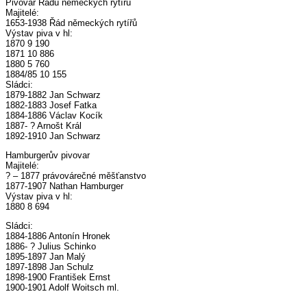
Pivovar Řádu německých rytířů
Majitelé:
1653-1938 Řád německých rytířů
Výstav piva v hl:
1870 9 190
1871 10 886
1880 5 760
1884/85 10 155
Sládci:
1879-1882 Jan Schwarz
1882-1883 Josef Fatka
1884-1886 Václav Kocík
1887- ? Arnošt Král
1892-1910 Jan Schwarz
Hamburgerův pivovar
Majitelé:
? – 1877 právovárečné měšťanstvo
1877-1907 Nathan Hamburger
Výstav piva v hl:
1880 8 694
Sládci:
1884-1886 Antonín Hronek
1886- ? Julius Schinko
1895-1897 Jan Malý
1897-1898 Jan Schulz
1898-1900 František Ernst
1900-1901 Adolf Woitsch ml.