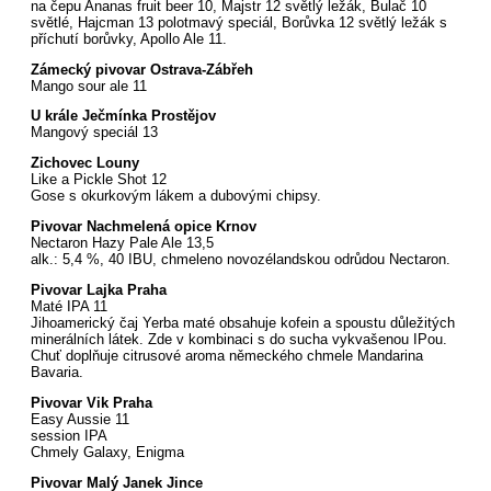
na čepu Ananas fruit beer 10, Majstr 12 světlý ležák, Bulač 10
světlé, Hajcman 13 polotmavý speciál, Borůvka 12 světlý ležák s
příchutí borůvky, Apollo Ale 11.
Zámecký pivovar Ostrava-Zábřeh
Mango sour ale 11
U krále Ječmínka Prostějov
Mangový speciál 13
Zichovec Louny
Like a Pickle Shot 12
Gose s okurkovým lákem a dubovými chipsy.
Pivovar Nachmelená opice Krnov
Nectaron Hazy Pale Ale 13,5
alk.: 5,4 %, 40 IBU, chmeleno novozélandskou odrůdou Nectaron.
Pivovar Lajka Praha
Maté IPA 11
Jihoamerický čaj Yerba maté obsahuje kofein a spoustu důležitých
minerálních látek. Zde v kombinaci s do sucha vykvašenou IPou.
Chuť doplňuje citrusové aroma německého chmele Mandarina
Bavaria.
Pivovar Vik Praha
Easy Aussie 11
session IPA
Chmely Galaxy, Enigma
Pivovar Malý Janek Jince