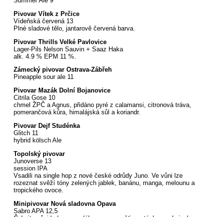
Summer Ale 9
Pivovar Vítek z Prčice
Vídeňská červená 13
Plné sladové tělo, jantarově červená barva.
Pivovar Thrills Velké Pavlovice
Lager-Pils Nelson Sauvin + Saaz Haka
alk. 4.9 % EPM 11 %.
Zámecký pivovar Ostrava-Zábřeh
Pineapple sour ale 11
Pivovar Mazák Dolní Bojanovice
Citrila Gose 10
chmel ŽPČ a Agnus, přidáno pyré z calamansi, citronová tráva,
pomerančová kůra, himalájská sůl a koriandr.
Pivovar Dejf Studénka
Glitch 11
hybrid kölsch Ale
Topolský pivovar
Junoverse 13
session IPA
Vsadili na single hop z nové české odrůdy Juno. Ve vůni lze
rozeznat svěží tóny zelených jablek, banánu, manga, melounu a
tropického ovoce.
Minipivovar Nová sladovna Opava
Sabro APA 12,5