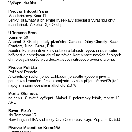
Výčepní desítka
Pivovar Trilobit Praha
Mandarinkový Sour 11
Lehký, šťavnatý a příjemně kyselkavý speciál s výraznou chutí
mandarinek. Alkohol: 3,7 % obj.
U Tomana Brno
Summer 69
Alkohol: 3,8% obj. slady plzeňský, Carapils, žitný Chmely: Saaz
Comfort, Juno, Ceres, Eris
Spodně kvašená devítka s dobrou pitelností, vyváženou střední
hořkostí a chmelovou chutí na závěr. Kombinace nových českých
chmelových odrůd pivu dodává svěží citrusovo ovocné aroma.
Pivovar Polička
Poličské Pomelo
Alkoholický radler, jehož základem je světlé výčepní pivo a
pomelová limonáda. Jejich spojením vzniká příjemně osvěžující
nápoj s nižším obsahem alkoholu 2,3 %.
Moritz Olomouc
na čepu 10 světlé výčepní, Maisel 11 polotmavý ležák, Moritz 12
APL.
Raven Plzeň
No Tomorrow 15
New England IPA s chmely Cryo Columbus, Cryo Pop a HBC 630.
Pivovar Maxmilian Kroměříž