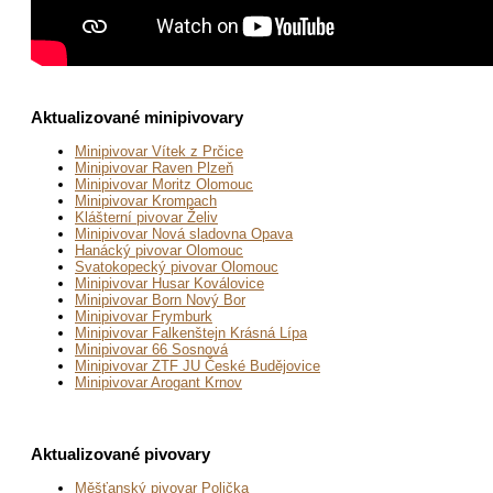
Aktualizované minipivovary
Minipivovar Vítek z Prčice
Minipivovar Raven Plzeň
Minipivovar Moritz Olomouc
Minipivovar Krompach
Klášterní pivovar Želiv
Minipivovar Nová sladovna Opava
Hanácký pivovar Olomouc
Svatokopecký pivovar Olomouc
Minipivovar Husar Koválovice
Minipivovar Born Nový Bor
Minipivovar Frymburk
Minipivovar Falkenštejn Krásná Lípa
Minipivovar 66 Sosnová
Minipivovar ZTF JU České Budějovice
Minipivovar Arogant Krnov
Aktualizované pivovary
Měšťanský pivovar Polička