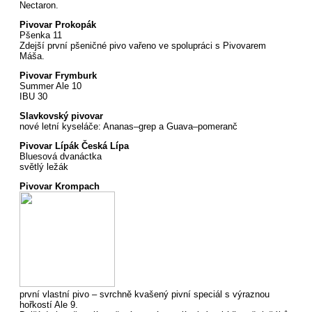
Nectaron.
Pivovar Prokopák
Pšenka 11
Zdejší první pšeničné pivo vařeno ve spolupráci s Pivovarem
Máša.
Pivovar Frymburk
Summer Ale 10
IBU 30
Slavkovský pivovar
nové letní kyseláče: Ananas–grep a Guava–pomeranč
Pivovar Lípák Česká Lípa
Bluesová dvanáctka
světlý ležák
Pivovar Krompach
první vlastní pivo – svrchně kvašený pivní speciál s výraznou
hořkostí Ale 9.