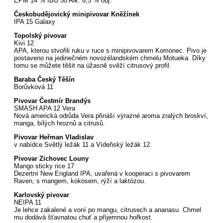
EPM 14 % IBU 50 Alk. 6,5 % obj.
Českobudějovický minipivovar Kněžínek
IPA 15 Galaxy
Topolský pivovar
Kivi 12
APA, kterou stvořili ruku v ruce s minipivovarem Komonec. Pivo je
postaveno na jedinečném novozélandském chmelu Motueka. Díky
tomu se můžete těšit na úžasně svěží citrusový profil.
Baraba Český Těšín
Borůvková 11
Pivovar Čestmír Brandýs
SMASH APA 12 Vera
Nová americká odrůda Vera přináší výrazné aroma zralých broskví,
manga, bílých hroznů a citrusů.
Pivovar Heřman Vladislav
v nabídce Světlý ležák 11 a Vídeňský ležák 12.
Pivovar Zichovec Louny
Mango sticky rice 17
Dezertní New England IPA, uvařená v kooperaci s pivovarem
Raven, s mangem, kokosem, rýží a laktózou.
Karlovský pivovar
NEIPA 11
Je lehce zakalené a voní po mangu, citrusech a ananasu. Chmel
mu dodává šťavnatou chuť a příjemnou hořkost.