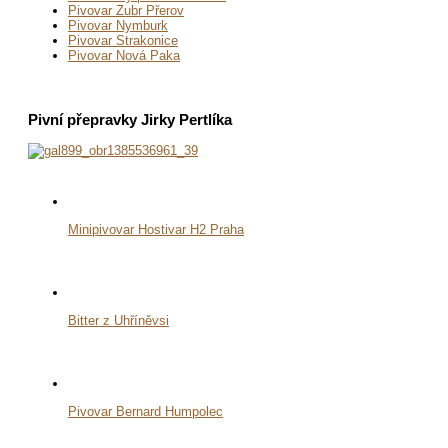
Pivovar Zubr Přerov
Pivovar Nymburk
Pivovar Strakonice
Pivovar Nová Paka
Pivní přepravky Jirky Pertlíka
Minipivovar Hostivar H2 Praha
Bitter z Uhříněvsi
Pivovar Bernard Humpolec