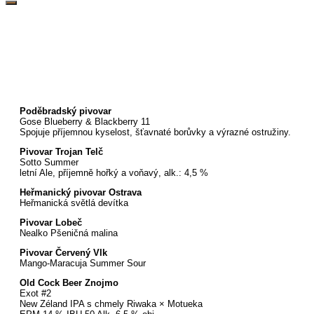
Poděbradský pivovar
Gose Blueberry & Blackberry 11
Spojuje příjemnou kyselost, šťavnaté borůvky a výrazné ostružiny.
Pivovar Trojan Telč
Sotto Summer
letní Ale, příjemně hořký a voňavý, alk.: 4,5 %
Heřmanický pivovar Ostrava
Heřmanická světlá devítka
Pivovar Lobeč
Nealko Pšeničná malina
Pivovar Červený Vlk
Mango-Maracuja Summer Sour
Old Cock Beer Znojmo
Exot #2
New Zéland IPA s chmely Riwaka × Motueka