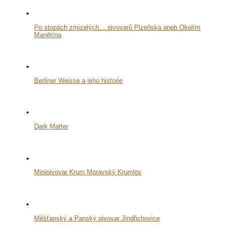
Po stopách zmizelých… pivovarů Plzeňska aneb Okolím
Manětína
Berliner Weisse a jeho historie
Dark Matter
Minipivovar Krum Moravský Krumlov
Měšťanský a Panský pivovar Jindřichovice