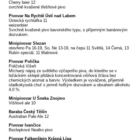
Cherry beer 12
svrchně kvašené třešňové pivo
Pivovar Na Rychtě Ústí nad Labem
Ústecká rychtářka 11
weizenbier
Svrchně kvašené pivo bavorského typu, s příjemným banánovým
dozvukem.
Minipivovar Slezan
otevřeno Pa 16-19, So, Ne 13-19, na čepu 11 Světlá, 14 Černá, 13
Rubín speciál, 11 Malinové.
Pivovar Polička
Poličská Višeň
Míchaný nápoj ze světlého výčepního piva, do kterého se v
ležáckém sklepě přidává koncentrovaná višňová šťáva bez
chemických aromat a barviv. Výsledkem je vyvážená, příjemně
sladkokyselá chuť s jemně hořkým dozvukem a obsahem alkoholu
4,0 %.
Minipivovar U Šneka Znojmo
Višňové ale 10
Baraba Český Těšín
Australian Pale Ale 12
Pivovar Ivančice
Bezlepkové Nealko pivo
Pivovar Falkenštejn Krásná Lípa