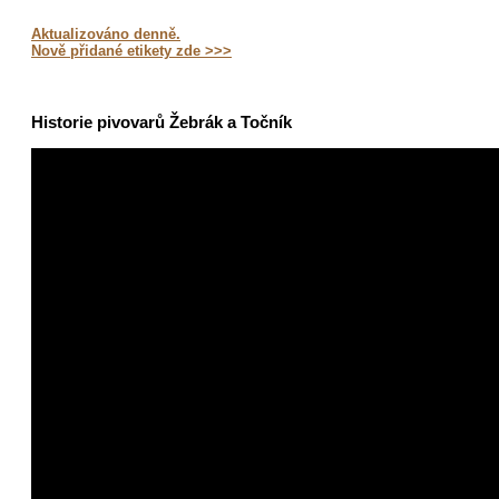
Aktualizováno denně.
Nově přidané etikety zde >>>
Historie pivovarů Žebrák a Točník